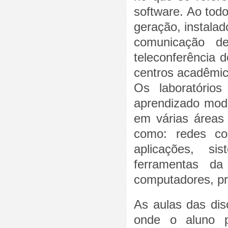
software. Ao tod
geração, instalad
comunicação de
teleconferência d
centros acadêmic
Os laboratório
aprendizado mod
em várias áreas 
como: redes cor
aplicações, si
ferramentas da
computadores, pro
As aulas das disc
onde o aluno po