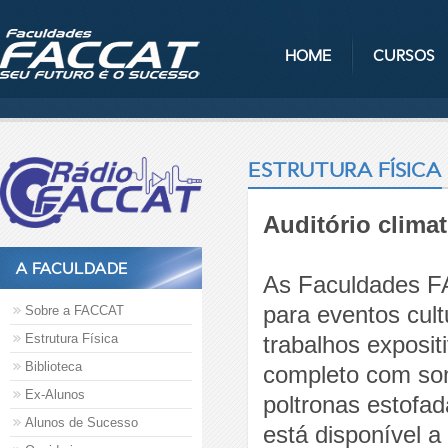
HOME
CURSOS
ESTRUTURA FÍSICA
Auditório clima
A FACULDADE
As Faculdades F
para eventos cult
Sobre a FACCAT
Estrutura Física
trabalhos exposit
Biblioteca
completo com som
Ex-Alunos
poltronas estofad
Alunos de Sucesso
está disponível a