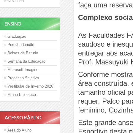
Ouvidoria
faça uma reserva
Complexo social
ENSINO
As Faculdades F
Graduação
saudoso e inesqu
Pós-Graduação
entregar aos aca
Bolsas de Estudo
Prof. Massuyuki
Semana da Educação
Microsoft Imagine
Conforme mostram
Processo Seletivo
área construída,
Vestibular de Inverno 2026
tamanho oficial 
Minha Biblioteca
requer, Palco par
feminino, Cozinh
ACESSO RÁPIDO
Este grande anse
Esportivo desta n
Área do Aluno