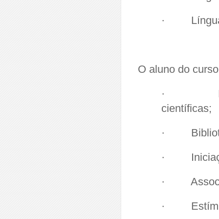
· Língua 
O aluno do curs
· Profess
científicas;
· Bibliote
· Iniciação
· Associaçã
· Estímulo