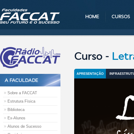
HOME
CURSOS
Curso -
Letr
APRESENTAÇÃO
INFRAESTRUT
A FACULDADE
Sobre a FACCAT
Estrutura Física
Biblioteca
Ex-Alunos
Alunos de Sucesso