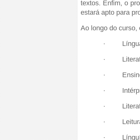
textos. Enfim, o p
estará apto para p
Ao longo do curso, o
· Língua B
· Literatu
· Ensino d
· Intérpre
· Literatur
· Leitura 
· Línguís