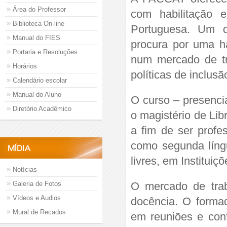
Área do Professor
com habilitação 
Biblioteca On-line
Portuguesa. Um d
Manual do FIES
procura por uma h
Portaria e Resoluções
num mercado de tr
Horários
políticas de inclus
Calendário escolar
Manual do Aluno
O curso – presenci
Diretório Acadêmico
o magistério de Lib
a fim de ser profe
como segunda língu
MÍDIA
livres, em Institui
Notícias
Galeria de Fotos
O mercado de trab
Vídeos e Audios
docência. O formad
Mural de Recados
em reuniões e conf