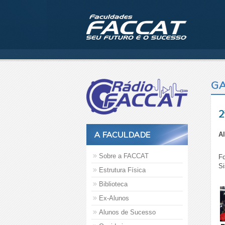
GA
2
A FACULDADE
A
Sobre a FACCAT
Fo
Si
Estrutura Física
Biblioteca
Ex-Alunos
Alunos de Sucesso