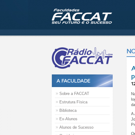
NO
A
p
A FACULDADE
1
Sobre a FACCAT
Na
lo
Estrutura Física
da
Biblioteca
A 
Ex-Alunos
Jo
Pr
Alunos de Sucesso
Or