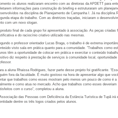
mento os alunos realizaram encontro com as diretoras da APDETT para enten
letarem informações para construção do briefing e estruturaram um planejame
senvolvidos na disciplina de Planejamento de Campanha I. Já na disciplina R
gunda etapa do trabalho. Com as diretrizes traçadas, iniciaram o desenvolv
nto com um novo slogan.
produto final de cada grupo foi apresentado à associação. As peças criada
stificativa e do raciocínio criativo utilizado nas mesmas.
gundo o professor orientador Lucas Braga, o trabalho é de extrema importânc
nteúdo visto sala em prática quanto para a comunidade. ”Trabalhos como es
unos têm a oportunidade de colocar em prática e exercitar o conteúdo trabalh
sitivo diz respeito à prestação de serviços à comunidade local, oportunidade
ofessor.
ra a aluna Rhaissa Rodrigues, fazer parte desse projeto foi gratificante. “E
guém fora da faculdade. É muito gostoso na hora de apresentar algo que você
ntar que trabalhos como esses mostram pelo menos um pouco de como é a rea
almente e como atua no mercado. Acho que trabalhos como esses deveriam s
tisfeitos com o curso”, completou a aluna.
Associação das Pessoas com Deficiência da Estância Turística de Tupã irá
entidade dentre os três logos criados pelos alunos.