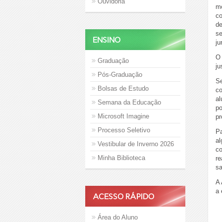
Ouvidoria
mo
co
de
se
ENSINO
ju
O 
Graduação
ju
Pós-Graduação
Se
Bolsas de Estudo
co
al
Semana da Educação
po
Microsoft Imagine
pr
Processo Seletivo
Pa
al
Vestibular de Inverno 2026
co
Minha Biblioteca
re
sa
A 
a 
ACESSO RÁPIDO
Área do Aluno