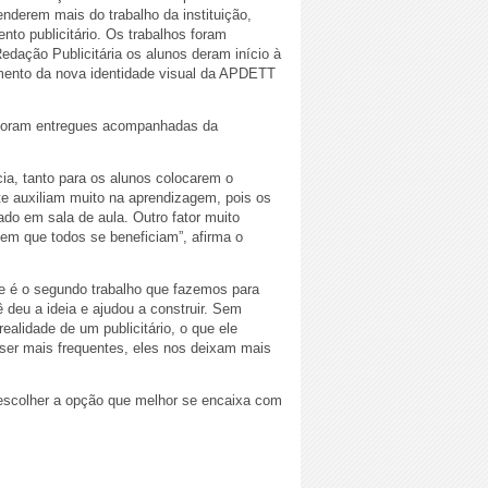
derem mais do trabalho da instituição,
nto publicitário. Os trabalhos foram
edação Publicitária os alunos deram início à
imento da nova identidade visual da APDETT
s foram entregues acompanhadas da
ia, tanto para os alunos colocarem o
te auxiliam muito na aprendizagem, pois os
ado em sala de aula. Outro fator muito
 em que todos se beneficiam”, afirma o
sse é o segundo trabalho que fazemos para
 deu a ideia e ajudou a construir. Sem
lidade de um publicitário, o que ele
er mais frequentes, eles nos deixam mais
 escolher a opção que melhor se encaixa com