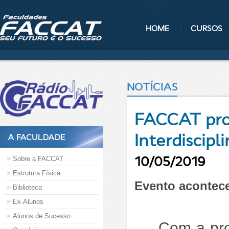
HOME
CURSOS
NOTÍCIAS
FACCAT pro
Interdiscipli
A FACULDADE
10/05/2019
Sobre a FACCAT
Estrutura Física
Evento acontece
Biblioteca
Ex-Alunos
Alunos de Sucesso
Com a pro