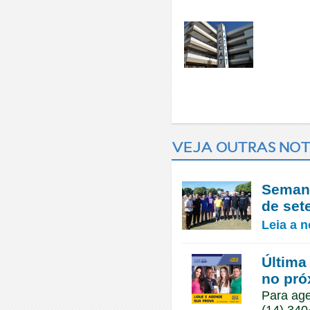
VEJA OUTRAS NOT
Semana
de se
Leia a n
Última
no pró
Para age