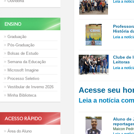
Ouvidoria
Leia a notíc
ENSINO
Professor
História 
Graduação
Leia a notíc
Pós-Graduação
Bolsas de Estudo
Clube de 
Semana da Educação
Leitoras
Leia a notíc
Microsoft Imagine
Processo Seletivo
Vestibular de Inverno 2026
Acesse seu hor
Minha Biblioteca
Leia a notícia co
ACESSO RÁPIDO
Aluno de 
reportag
Maicon Pedra
Área do Aluno