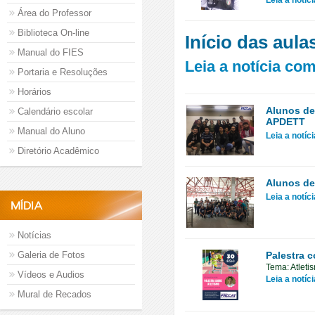
Leia a notíc
Área do Professor
Biblioteca On-line
Início das aula
Manual do FIES
Leia a notícia co
Portaria e Resoluções
Horários
Alunos de
Calendário escolar
APDETT
Manual do Aluno
Leia a notíc
Diretório Acadêmico
Alunos de
Leia a notíc
MÍDIA
Notícias
Galeria de Fotos
Palestra c
Tema: Atleti
Vídeos e Audios
Leia a notíc
Mural de Recados