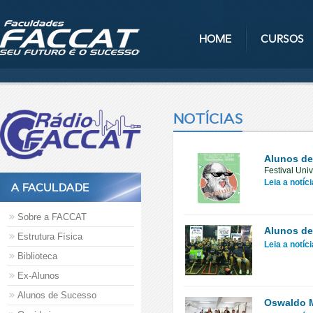
HOME
CURSOS
NOTÍCIAS
Alunos de
Festival Uni
Leia a notíc
A FACULDADE
Sobre a FACCAT
Alunos de
Estrutura Física
Leia a notíc
Biblioteca
Ex-Alunos
Alunos de Sucesso
Oswaldo M